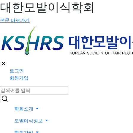
대한모발이식학회
본문 바로가기
로그인
회원가입
학회소개
모발이식정보
학회가입