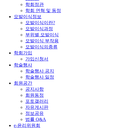
학회정관
학회 연혁 및 동정
모발이식정보
모발이식이란?
모발이식과정
부위별 모발이식
모발이식 부작용
모발이식의종류
학회가입
가입신청서
학술행사
학술행사 공지
학술행사 일정
회원공간
공지사항
회원동정
포토갤러리
자유게시판
정보공유
법률 Q&A
e-윤리위원회